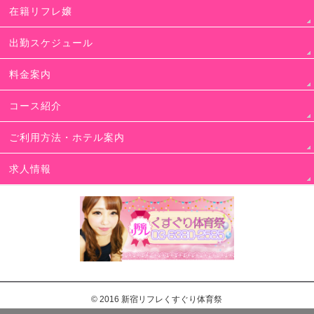
在籍リフレ嬢
出勤スケジュール
料金案内
コース紹介
ご利用方法・ホテル案内
求人情報
© 2016
新宿リフレくすぐり体育祭