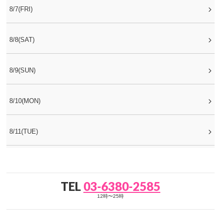
8/7(FRI)
8/8(SAT)
8/9(SUN)
8/10(MON)
8/11(TUE)
TEL
03-6380-2585
12時〜25時