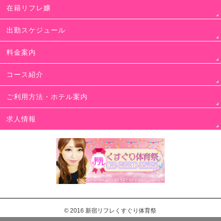
在籍リフレ嬢
出勤スケジュール
料金案内
コース紹介
ご利用方法・ホテル案内
求人情報
© 2016
新宿リフレくすぐり体育祭