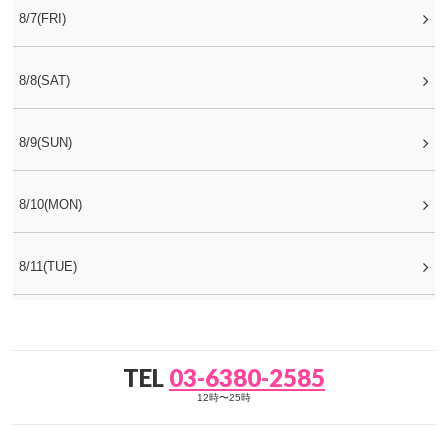
8/7(FRI)
8/8(SAT)
8/9(SUN)
8/10(MON)
8/11(TUE)
TEL
03-6380-2585
12時〜25時